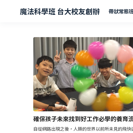
跳
魔法科學班 台大校友創辦
帶狀常態
至
主
要
內
容
確保孩子未來找到好工作必學的養育
自從網路出現之後，人類的世界以前所未見的飛快