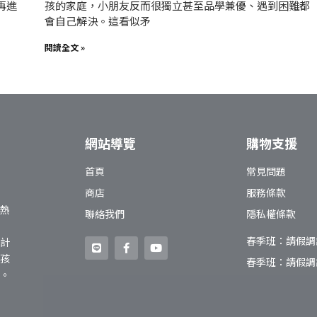
再進
孩的家庭，小朋友反而很獨立甚至品學兼優、遇到困難都
會自己解決。這看似矛
閱讀全文 »
網站導覽
購物支援
首頁
常見問題
商店
服務條款
熱
聯絡我們
隱私權條款
春季班：請假調
計
孩
春季班：請假調
。