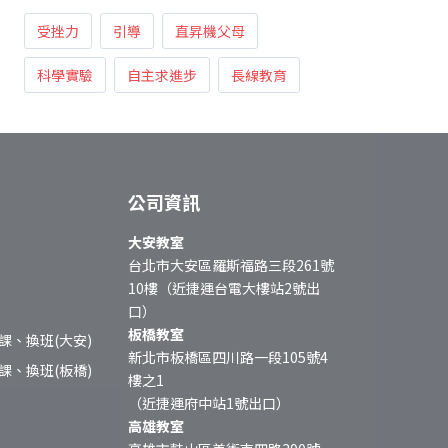
受挫力
引導
直昇機父母
科學實驗
自主求進步
長線教育
公司資訊
大安教室
台北市大安區羅斯福路三段261號
10樓（近捷運台電大樓站2號出
口）
板橋教室
課、換班(大安)
新北市板橋區四川路一段105號4
課、換班(板橋)
樓之1
（近捷運府中站1號出口）
高雄教室