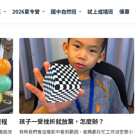
班
2026夏令營
國中自然班
試上或插班
優惠
流程
孩子一受挫折就放棄，怎麼辦？
速度改
有時我們會從電影中看到窮困、爸媽都在忙工作沒空管小