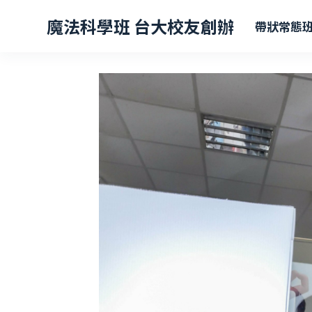
跳
魔法科學班 台大校友創辦
帶狀常態
至
主
要
內
容