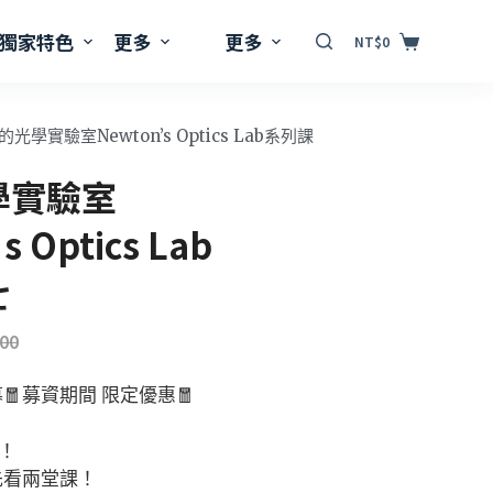
獨家特色
更多
更多
NT$
0
的光學實驗室Newton’s Optics Lab系列課
學實驗室
 Optics Lab
七
100
🧧募資期間 限定優惠🧧
！
先看兩堂課！