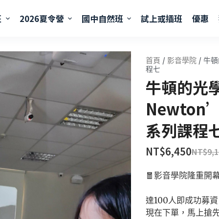
班
2026夏令營
國中自然班
試上或插班
優惠
首頁
/
影音學院
/ 牛頓
程七
牛頓的光
Newton’s
系列課程
NT$
6,450
NT$
9,
🧧影音學院隆重開幕
達100人即成功募資
現在下單，馬上搶