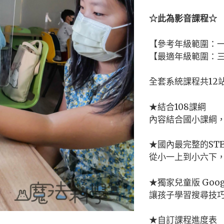
☆此為影音課程☆
【參考年級範圍：
【最適年級範圍：
全套系統課程共12
★結合108課綱
內容結合國小課綱
★國內最完整的ST
從小一上到小六下
★獨家兒童版 Goog
讓孩子學習搜尋技
★自訂課程進度表