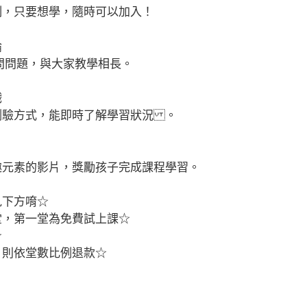
制，只要想學，隨時可以加入！
論
問問題，與大家教學相長。
戲
測驗方式，能即時了解學習狀況 。
片
趣元素的影片，獎勵孩子完成課程學習。
見下方唷☆
堂，第一堂為免費試上課☆
☆
，則依堂數比例退款☆