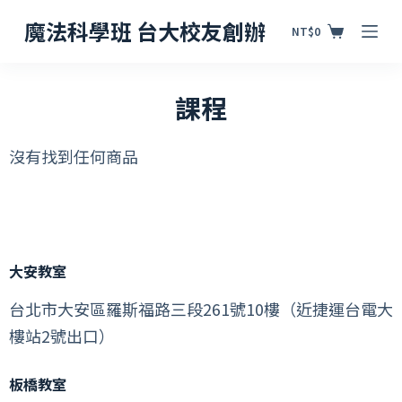
跳
魔法科學班 台大校友創辦
NT$
0
至
主
課程
要
內
沒有找到任何商品
容
大安教室
台北市大安區羅斯福路三段261號10樓（近捷運台電大
樓站2號出口）
板橋教室