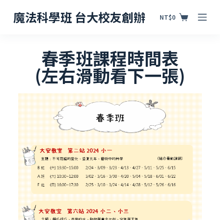
跳
魔法科學班 台大校友創辦
NT$
0
至
主
春季班課程時間表
要
(左右滑動看下一張)
內
容